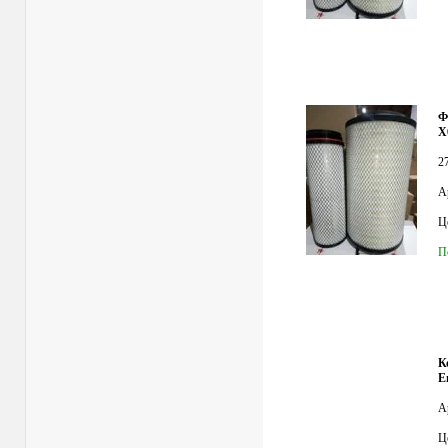
Ф
X
2
А
Це
П
К
Е
А
Це