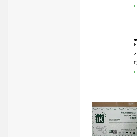
П
Ф
Е
А
Це
П