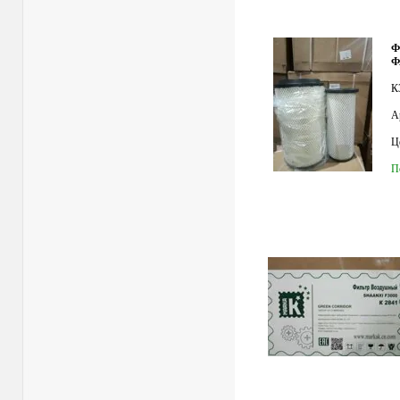
Ф
Ф
К
А
Це
П