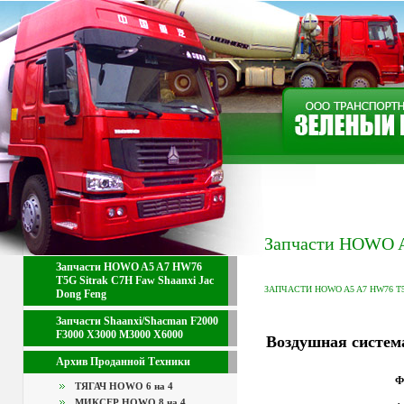
Запчасти HOWO A5
Запчасти HOWO A5 A7 HW76
T5G Sitrak C7H Faw Shaanxi Jac
ЗАПЧАСТИ HOWO A5 A7 HW76 T
Dong Feng
Запчасти Shaanxi/Shacman F2000
F3000 X3000 M3000 X6000
Воздушная систем
Архив Проданной Техники
Ф
ТЯГАЧ HOWO 6 на 4
МИКСЕР HOWO 8 на 4