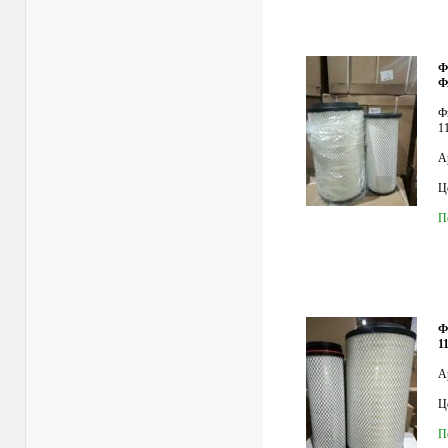
Ф
Ф
Ф
1
А
Це
П
Ф
1
А
Це
П