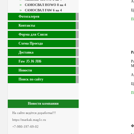
А
САМОСВАЛ HOWO 8 на 4
Це
САМОСВАЛ FAW 6 на 4
Фотогалерея
П
Контакты
Форма для Связи
Схема Проезда
Р
Доставка
Р
Faw J5 J6 JH6
М
Новости
А
Поиск по сайту
Це
П
Новости компании
На сайте ведётся доработка!!!
https://markak.mag1c.ru
Ф
+7-980-197-69-02